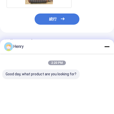
続行
推薦されたプロダクト
Henry
2:20 PM
Good day, what product are you looking for?
適正な性能のために熱
圧力容器用の超音波試
標準 (GB/T
圧と砂噴出で調節可能
験機能を備えたカスタ
21515,ASMEな
な設計圧力容器
マイズ可能な厚さ 14
基づく円形また
mm の円形皿形ヘッド
の穴を持つ半球
ベストプライス
ベストプライス
ベストプラ