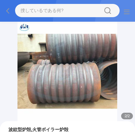
2
/
2
波紋型炉殻,火管ボイラー炉殻