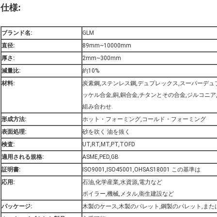
仕様:
ブランド名:
GLM
直径:
89mm~10000mm
厚さ:
2mm~300mm
減量比:
約10%
材料:
炭素鋼,ステンレス鋼,デュプレックス,スーパーデュ
ッケル合金,銅,銅合金,チタンとその合金,ジルコニ
組み合わせ.
形成方法:
ホット・フォーミング,コールド・フォーミング
表面処理:
砂を吹く 油を抜く
検査:
UT,RT,MT,PT,TOFD
適用される規格:
ASME,PED,GB
証明書:
ISO9001,ISO45001,OHSAS18001 この基準は
応用:
石油,化学産業,水資源,電力など
ボイラー,機械,メタル,衛生建設など
パッケージ:
木製のケース,木製のパレット,鋼製のパレット,ま