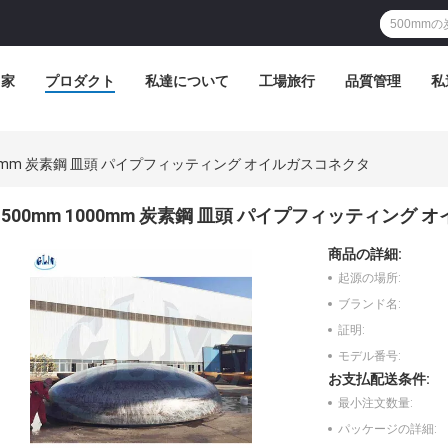
家
プロダクト
私達について
工場旅行
品質管理
私
000mm 炭素鋼 皿頭 パイプフィッティング オイルガスコネクタ
500mm 1000mm 炭素鋼 皿頭 パイプフィッティング
商品の詳細:
起源の場所:
ブランド名:
証明:
モデル番号:
お支払配送条件:
最小注文数量:
パッケージの詳細: