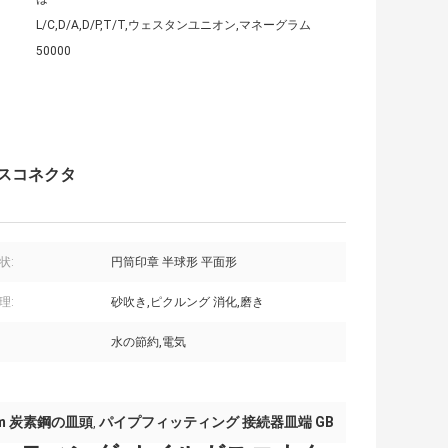
L/C,D/A,D/P,T/T,ウェスタンユニオン,マネーグラム
50000
ガスコネクタ
状:
円筒印章 半球形 平面形
理:
砂吹き,ピクルング 消化,磨き
水の節約,電気
mm 炭素鋼の皿頭
パイプフィッティング 接続器皿端 GB
,