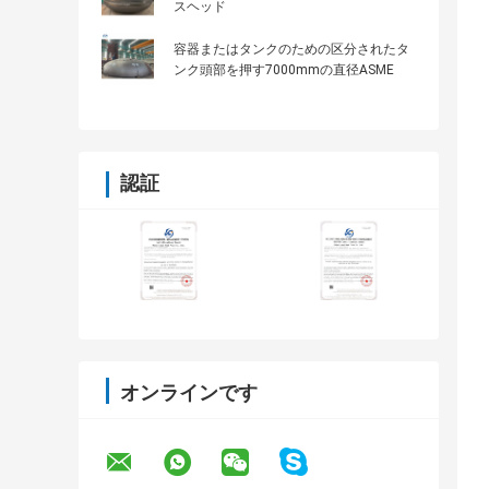
スヘッド
容器またはタンクのための区分されたタ
ンク頭部を押す7000mmの直径ASME
認証
オンラインです