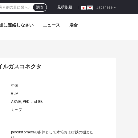
見積依頼
調査
|
Japanese
達に連絡しなさい
ニュース
場合
 オイルガスコネクタ
中国
GLM
ASME, PED and GB
カップ
1
percustomersの条件として木箱および鉄の棚また
は