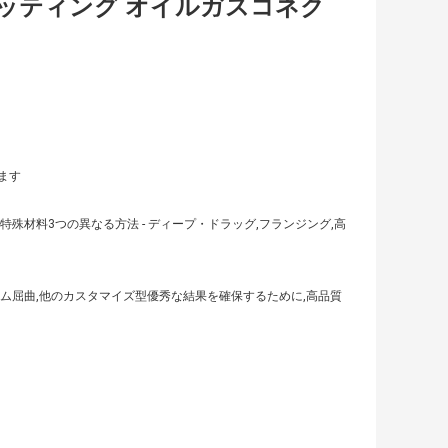
ッティング オイルガスコネク
ます
材料3つの異なる方法 - ディープ・ドラッグ,フランジング,高
ーム屈曲,他のカスタマイズ型優秀な結果を確保するために,高品質