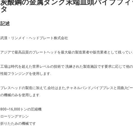
炭酸鋼の金属タンク末端皿頭パイプフィ
タ
記述
武漢・リンメイ・ヘッドプレート株式会社
アジアで最高品質のプレートヘッドを最大級の製造業者や販売業者として残ってい
工場は時代を超えた世界レベルの技術で 洗練された製造施設です要求に応じて他の特殊
性能フランジングを使用します.
プレスヘッドの製造に加えて,会社はまた,チャネルバンド,パイププレスと屈曲,Iビ
の機械のみを使用します.
800~16,000トンの圧縮機
ローリングマシン
折りたたみの機械です