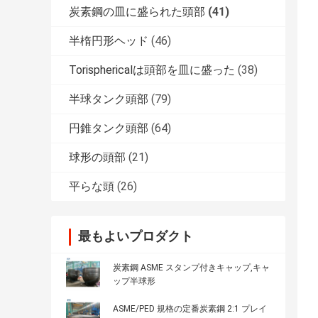
炭素鋼の皿に盛られた頭部
(41)
半楕円形ヘッド
(46)
Torisphericalは頭部を皿に盛った
(38)
半球タンク頭部
(79)
円錐タンク頭部
(64)
球形の頭部
(21)
平らな頭
(26)
最もよいプロダクト
炭素鋼 ASME スタンプ付きキャップ,キャ
ップ半球形
ASME/PED 規格の定番炭素鋼 2:1 プレイ