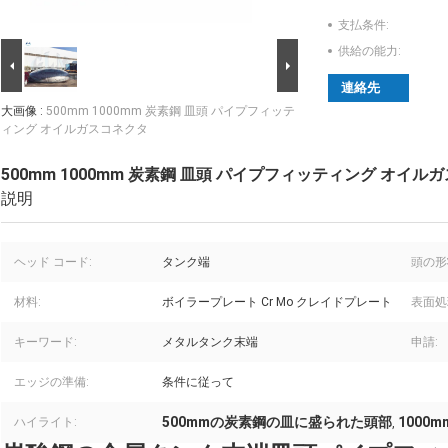
支払条件:
供給の能力:
連絡先
大画像 :
500mm 1000mm 炭素鋼 皿頭 パイプフィッテ
ィング オイルガスコネクタ
500mm 1000mm 炭素鋼 皿頭 パイプフィッティング オイル
説明
ヘッド コード:
タンク端
頭の形
材料:
ボイラープレート Cr Mo クレイドプレート
表面処
キーワード:
メタルタンク末端
申請:
エッジの準備:
条件に従って
500mmの炭素鋼の皿に盛られた頭部
1000
ハイライト:
,