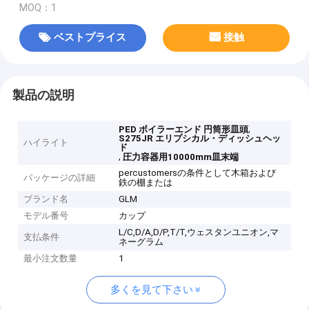
MOQ：1
ベストプライス
接触
製品の説明
,
PED ボイラーエンド 円筒形皿頭
S275JR エリプシカル・ディッシュヘッ
ハイライト
ド
,
圧力容器用10000mm皿末端
percustomersの条件として木箱および
パッケージの詳細
鉄の棚または
ブランド名
GLM
モデル番号
カップ
L/C,D/A,D/P,T/T,ウェスタンユニオン,マ
支払条件
ネーグラム
最小注文数量
1
多くを見て下さい