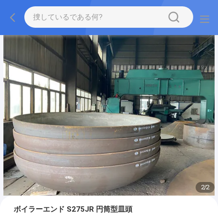
2
/
2
ボイラーエンド S275JR 円筒型皿頭