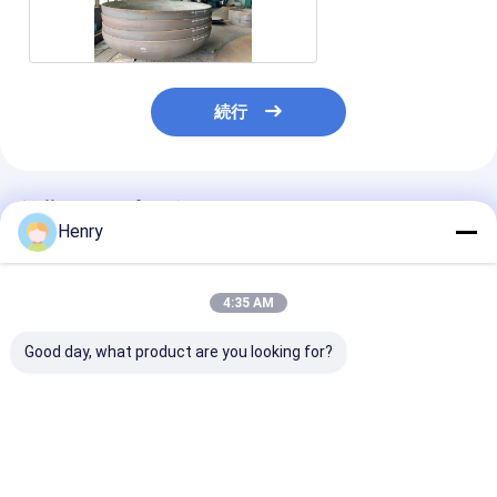
皿頭
続行
推薦されたプロダクト
Henry
4:35 AM
Good day, what product are you looking for?
半円形ヘッドは,メディ
工業グレードの磨かれ
研磨された楕円
アの貯蔵,反応,分離の
た楕円形ヘッドは、圧
ッドは工業用圧
ニーズを満たす中高圧
力容器や工業用貯蔵タ
や貯蔵タンクに
アプリケーションに適
ンクに適しています。
おり、密閉性と
しています.
完全性を提供し