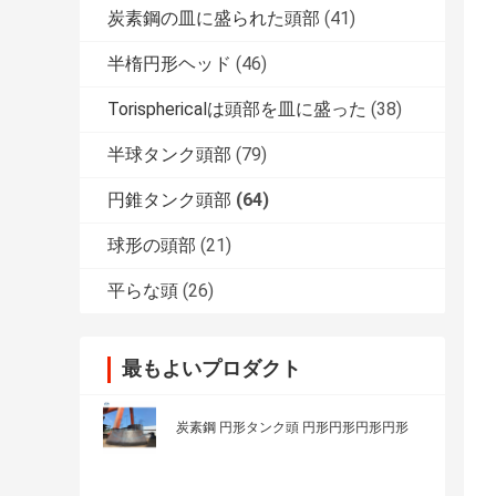
炭素鋼の皿に盛られた頭部
(41)
半楕円形ヘッド
(46)
Torisphericalは頭部を皿に盛った
(38)
半球タンク頭部
(79)
円錐タンク頭部
(64)
球形の頭部
(21)
平らな頭
(26)
最もよいプロダクト
炭素鋼 円形タンク頭 円形円形円形円形