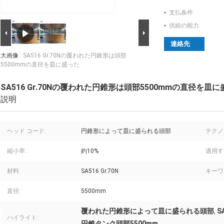
支払条件:
供給の能力:
連絡先
大画像 :
SA516 Gr.70Nの覆われた円錐形は頭部
5500mmの直径を皿に盛った
SA516 Gr.70Nの覆われた円錐形は頭部5500mmの直径を皿
説明
ヘッド コード:
円錐形によって皿に盛られる頭部
テクノ
縮小率::
約10%
適用す
材料:
SA516 Gr.70N
キーワ
直径:
5500mm
覆われた円錐形によって皿に盛られる頭部
S
,
ハイライト:
円錐タンク頭部5500mm