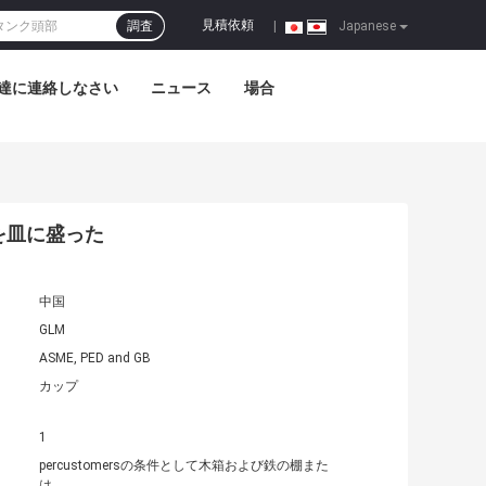
見積依頼
調査
|
Japanese
達に連絡しなさい
ニュース
場合
径を皿に盛った
中国
GLM
ASME, PED and GB
カップ
1
percustomersの条件として木箱および鉄の棚また
は