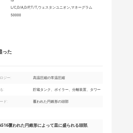
L/C,D/A,D/P,T/T,ウェスタンユニオン,マネーグラム
50000
に盛った
ロジー:
高温圧縮の常温圧縮
る:
貯蔵タンク、ボイラー、分離装置、タワー
ード:
覆われた円錐形の頭部
A516覆われた円錐形によって皿に盛られる頭部
,