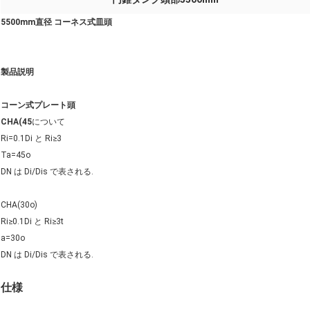
5500mm直径 コーネス式皿頭
製品説明
コーン式プレート頭
CHA(45
について
Ri=0.1Di と Ri≥3
Ta=45o
DN は Di/Dis で表される.
CHA(30o)
Ri≥0.1Di と Ri≥3t
a=30o
DN は Di/Dis で表される.
仕様