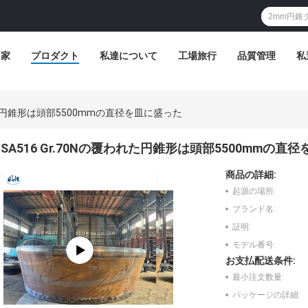
家
プロダクト
私達について
工場旅行
品質管理
私
われた円錐形は頭部5500mmの直径を皿に盛った
SA516 Gr.70Nの覆われた円錐形は頭部5500mmの直
商品の詳細:
起源の場所:
ブランド名:
証明:
モデル番号:
お支払配送条件:
最小注文数量:
パッケージの詳細: