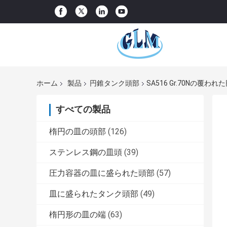
ホーム
製品
円錐タンク頭部
SA516 Gr.70Nの覆
すべての製品
楕円の皿の頭部
(126)
ステンレス鋼の皿頭
(39)
圧力容器の皿に盛られた頭部
(57)
皿に盛られたタンク頭部
(49)
楕円形の皿の端
(63)