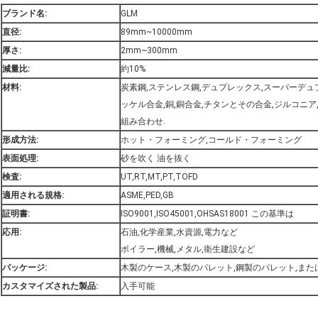
ブランド名:
GLM
直径:
89mm~10000mm
厚さ:
2mm~300mm
減量比:
約10%
材料:
炭素鋼,ステンレス鋼,デュプレックス,スーパーデュ
ッケル合金,銅,銅合金,チタンとその合金,ジルコニ
組み合わせ.
形成方法:
ホット・フォーミング,コールド・フォーミング
表面処理:
砂を吹く 油を抜く
検査:
UT,RT,MT,PT,TOFD
適用される規格:
ASME,PED,GB
証明書:
ISO9001,ISO45001,OHSAS18001 この基準は
応用:
石油,化学産業,水資源,電力など
ボイラー,機械,メタル,衛生建設など
パッケージ:
木製のケース,木製のパレット,鋼製のパレット,ま
カスタマイズされた製品:
入手可能