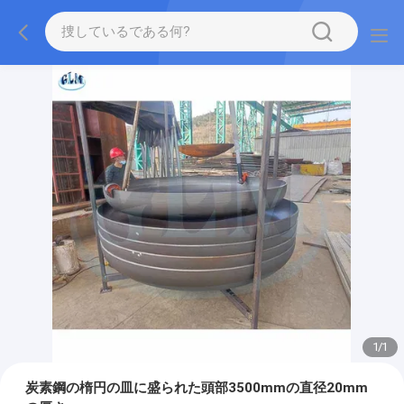
1
/
1
炭素鋼の楕円の皿に盛られた頭部3500mmの直径20mm