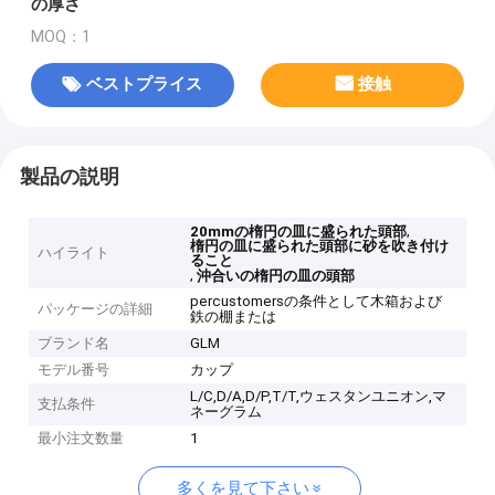
の厚さ
MOQ：1
ベストプライス
接触
製品の説明
,
20mmの楕円の皿に盛られた頭部
楕円の皿に盛られた頭部に砂を吹き付け
ハイライト
ること
,
沖合いの楕円の皿の頭部
percustomersの条件として木箱および
パッケージの詳細
鉄の棚または
ブランド名
GLM
モデル番号
カップ
L/C,D/A,D/P,T/T,ウェスタンユニオン,マ
支払条件
ネーグラム
最小注文数量
1
多くを見て下さい