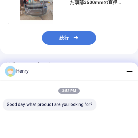
た頭部3500mmの直径
20mmの厚さ
続行
推薦されたプロダクト
Henry
3:53 PM
Good day, what product are you looking for?
半円形ヘッドは,メディ
工業グレードの磨かれ
研磨された楕円
アの貯蔵,反応,分離の
た楕円形ヘッドは、圧
ッドは工業用圧
ニーズを満たす中高圧
力容器や工業用貯蔵タ
や貯蔵タンクに