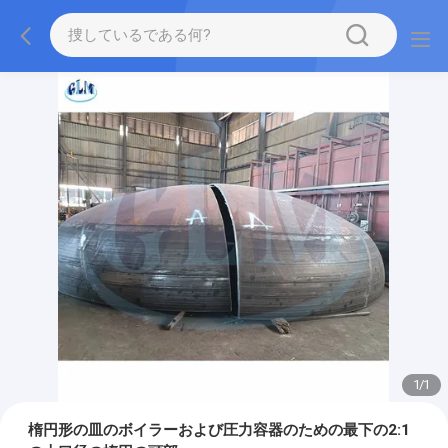
1
/
1
楕円形の皿のボイラーおよび圧力容器のための最下の2:1