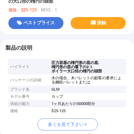
の大口径の楕円の頭部
価格：$25-125
MOQ：1
ベストプライス
接触
製品の説明
,
圧力容器の楕円形の皿の底
ハイライト
,
楕円形の皿の最下の2:1
ボイラー大口径の楕円の頭部
木の場合、木パレットの顧客の要求によ
パッケージの詳細
る鋼鉄パレットまたは
ブランド名
GLM
モデル番号
カップ
供給の能力
1ヶ月あたりの50000部分
価格
$25-125
多くを見て下さい