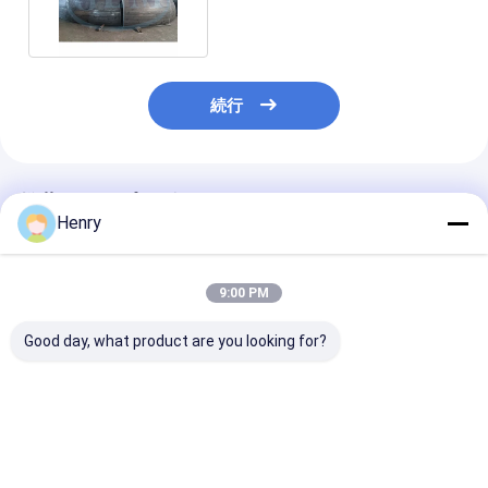
口径の楕円の頭部
続行
推薦されたプロダクト
Henry
9:00 PM
Good day, what product are you looking for?
適正な性能のために熱
圧力容器用の超音波試
標準 (GB/T
圧と砂噴出で調節可能
験機能を備えたカスタ
21515,ASMEな
な設計圧力容器
マイズ可能な厚さ 14
基づく円形また
mm の円形皿形ヘッド
の穴を持つ半球
ベストプライス
ベストプライス
ベストプラ