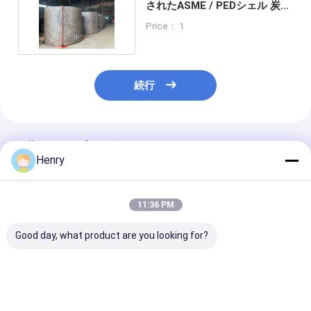
されたASME / PEDシェル 炭酸
鋼のタンク頭
Price： 1
続行
推薦されたプロダクト
Henry
11:36 PM
Good day, what product are you looking for?
3mm~200mmの厚さ
3mm~200mm の厚さ,
ASME認証のSA
でカスタマイズされた
熱圧技術,および20年
Gr.70 製鋼の
皿タンクヘッドと20年
以上の使用寿命
ガスのタンク