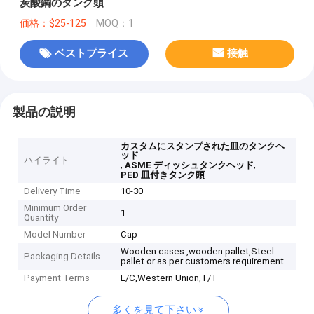
炭酸鋼のタンク頭
価格：$25-125
MOQ：1
ベストプライス
接触
製品の説明
カスタムにスタンプされた皿のタンクヘ
ッド
ハイライト
,
,
ASME ディッシュタンクヘッド
PED 皿付きタンク頭
Delivery Time
10-30
Minimum Order
1
Quantity
Model Number
Cap
Wooden cases ,wooden pallet,Steel
Packaging Details
pallet or as per customers requirement
Payment Terms
L/C,Western Union,T/T
多くを見て下さい