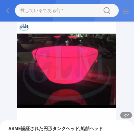
2
/
2
ASME認証された円形タンクヘッド,船舶ヘッド