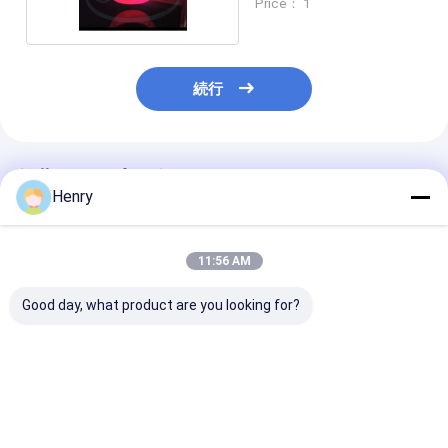
Price： 1
続行
推薦されたプロダクト
Henry
11:56 AM
Good day, what product are you looking for?
X 線溶接と熱処理用の
オーバーレイ・クラッ
カスタマイズさ
オーバーレイ クラッド
ド・テクノロジー,熱圧
素鋼の円形ヘッ
技術を使用して精密に
圧および冷圧圧,ASME
学と石油産業に
設計された円錐形タン
認定圧力容器用工業用
います
ク ヘッド
円形タンクヘッド
ベストプライス
ベストプライス
ベストプラ