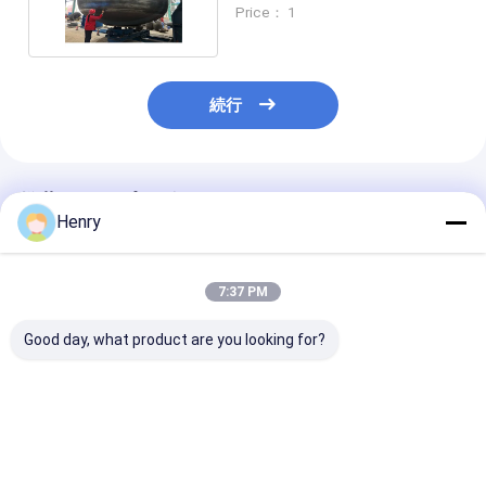
カルヘッド
Price： 1
続行
推薦されたプロダクト
Henry
7:37 PM
Good day, what product are you looking for?
業界の安全規制を満た
耐食用途向け塗装を含
様々な厚さと直
すように製造された、
む、サンドブラスト処
業用圧力容器お
圧力容器および貯蔵タ
理された楕円形ディッ
蔵タンクに適し
ンク用の高強度楕円皿
シュエンドの厚さ2mm
鋼楕円皿型鏡板
型鏡板
～300mm
ベストプライス
ベストプライス
ベストプラ