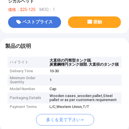
シカルヘッド
価格：$25-125
MOQ：1
ベストプライス
接触
製品の説明
,
大直径の円筒型タンク頭
ハイライト
,
炭素鋼楕円タンク頭部
大直径のタンク頭
Delivery Time
10-30
Minimum Order
1
Quantity
Model Number
Cap
Wooden cases ,wooden pallet,Steel
Packaging Details
pallet or as per customers requirement
Payment Terms
L/C,Western Union,T/T
多くを見て下さい