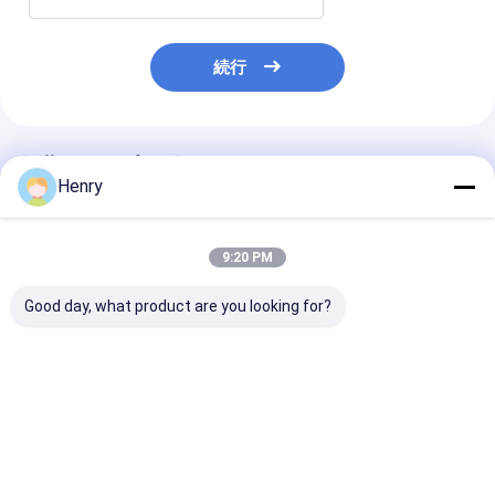
続行
推薦されたプロダクト
Henry
9:20 PM
Good day, what product are you looking for?
スピニングプロセスま
超重力原子炉とシェル
SA516 Gr70 
たはプレッシング処理
チューブ熱交換器用の
筒型皿頭 4200
方法 スタンプ技術を持
円筒型炭素鋼皿頭
30mm 厚さ
つ炭素鋼のプレッシン
グヘッド
ベストプライス
ベストプライス
ベストプラ