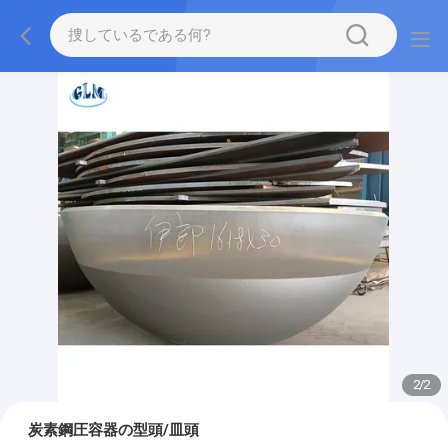
2
/
2
炭素鋼圧容器の型頭/皿頭