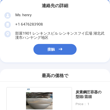
連絡先の詳細
Ms. henry
+1 6476283908
部屋1901 レンキンスビル レンキンスフイ広場 湖北武
漢市ハンヤング地区
接触
最高の価格で
炭素鋼圧容器の
型頭/皿頭
Price： 1